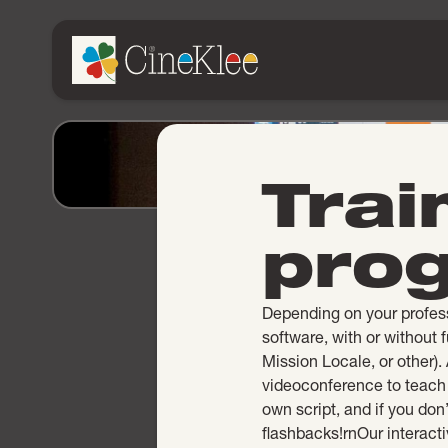
Trai
pro
Depending on your professi
software, with or without f
Mission Locale, or other).
videoconference to teach 
own script, and if you don
flashbacks!rnOur interacti