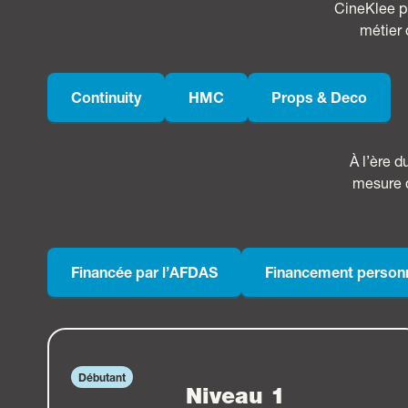
CineKlee p
métier 
Continuity
HMC
Props & Deco
À l’ère 
mesure 
Financée par l’AFDAS
Financement person
Débutant
Niveau 1