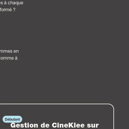
és à chaque
 formé ?
sommes en
 comme à
Débutant
Gestion de CineKlee sur